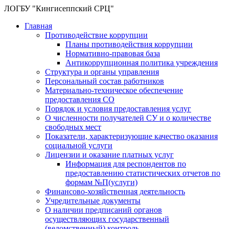
ЛОГБУ "Кингисеппский СРЦ"
Главная
Противодействие коррупции
Планы противодействия коррупции
Нормативно-правовая база
Антикоррупционная политика учреждения
Структура и органы управления
Персональный состав работников
Материально-техническое обеспечение
предоставления СО
Порядок и условия предоставления услуг
О численности получателей СУ и о количестве
свободных мест
Показатели, характеризующие качество оказания
социальной услуги
Лицензии и оказание платных услуг
Информация для респондентов по
предоставлению статистических отчетов по
формам №П(услуги)
Финансово-хозяйственная деятельность
Учредительные документы
О наличии предписаний органов
осуществляющих государственный
(ведомственный) контроль