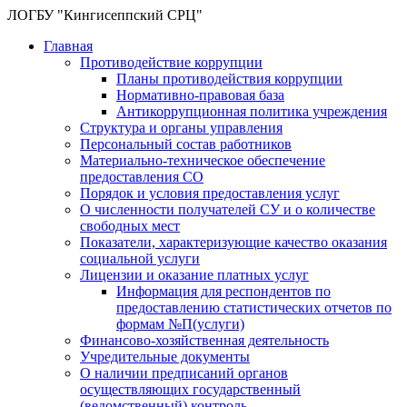
ЛОГБУ "Кингисеппский СРЦ"
Главная
Противодействие коррупции
Планы противодействия коррупции
Нормативно-правовая база
Антикоррупционная политика учреждения
Структура и органы управления
Персональный состав работников
Материально-техническое обеспечение
предоставления СО
Порядок и условия предоставления услуг
О численности получателей СУ и о количестве
свободных мест
Показатели, характеризующие качество оказания
социальной услуги
Лицензии и оказание платных услуг
Информация для респондентов по
предоставлению статистических отчетов по
формам №П(услуги)
Финансово-хозяйственная деятельность
Учредительные документы
О наличии предписаний органов
осуществляющих государственный
(ведомственный) контроль