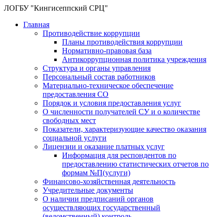
ЛОГБУ "Кингисеппский СРЦ"
Главная
Противодействие коррупции
Планы противодействия коррупции
Нормативно-правовая база
Антикоррупционная политика учреждения
Структура и органы управления
Персональный состав работников
Материально-техническое обеспечение
предоставления СО
Порядок и условия предоставления услуг
О численности получателей СУ и о количестве
свободных мест
Показатели, характеризующие качество оказания
социальной услуги
Лицензии и оказание платных услуг
Информация для респондентов по
предоставлению статистических отчетов по
формам №П(услуги)
Финансово-хозяйственная деятельность
Учредительные документы
О наличии предписаний органов
осуществляющих государственный
(ведомственный) контроль