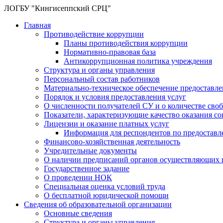
ЛОГБУ "Кингисеппский СРЦ"
Главная
Противодействие коррупции
Планы противодействия коррупции
Нормативно-правовая база
Антикоррупционная политика учреждения
Структура и органы управления
Персональный состав работников
Материально-техническое обеспечение предоставл
Порядок и условия предоставления услуг
О численности получателей СУ и о количестве сво
Показатели, характеризующие качество оказания с
Лицензии и оказание платных услуг
Информация для респондентов по предоставл
Финансово-хозяйственная деятельность
Учредительные документы
О наличии предписаний органов осуществляющих г
Государственное задание
О проведении НОК
Специальная оценка условий труда
О бесплатной юридической помощи
Сведения об образовательной организации
Основные сведения
Структура и органы управления