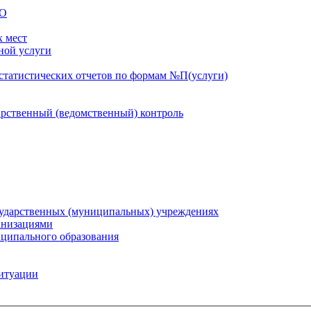
СО
х мест
ной услуги
статистических отчетов по формам №П(услуги)
рственный (ведомственный) контроль