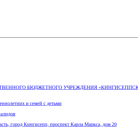
СТВЕННОГО БЮДЖЕТНОГО УЧРЕЖДЕНИЯ «КИНГИСЕППС
ннолетних и семей с детьми
валидов
сть, город Кингисепп, проспект Карла Маркса, дом 20