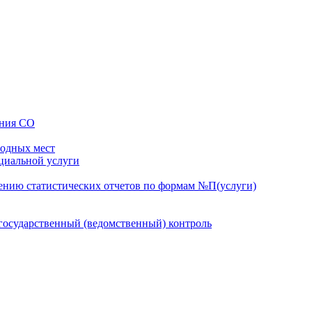
ения СО
бодных мест
оциальной услуги
ению статистических отчетов по формам №П(услуги)
осударственный (ведомственный) контроль