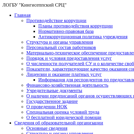
ЛОГБУ "Кингисеппский СРЦ"
Главная
Противодействие коррупции
Планы противодействия коррупции
Нормативно-правовая база
Антикоррупционная политика учреждения
Структура и органы управления
Персональный состав работников
Материально-техническое обеспечение предоставл
Порядок и условия предоставления услуг
О численности получателей СУ и о количестве сво
Показатели, характеризующие качество оказания с
Лицензии и оказание платных услуг
Информация для респондентов по предоставл
Финансово-хозяйственная деятельность
Учредительные документы
О наличии предписаний органов осуществляющих г
Государственное задание
О проведении НОК
Специальная оценка условий труда
О бесплатной юридической помощи
Сведения об образовательной организации
Основные сведения
Структура и органы управления