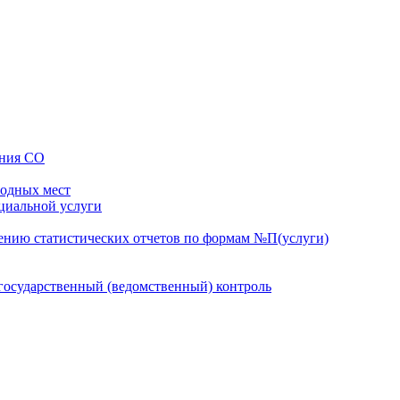
ения СО
бодных мест
оциальной услуги
ению статистических отчетов по формам №П(услуги)
осударственный (ведомственный) контроль