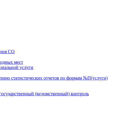
ения СО
бодных мест
оциальной услуги
ению статистических отчетов по формам №П(услуги)
осударственный (ведомственный) контроль