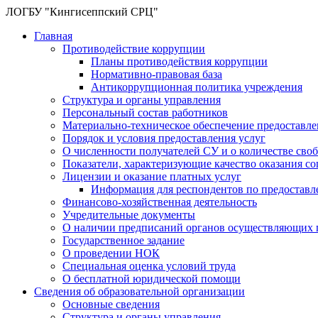
ЛОГБУ "Кингисеппский СРЦ"
Главная
Противодействие коррупции
Планы противодействия коррупции
Нормативно-правовая база
Антикоррупционная политика учреждения
Структура и органы управления
Персональный состав работников
Материально-техническое обеспечение предоставл
Порядок и условия предоставления услуг
О численности получателей СУ и о количестве сво
Показатели, характеризующие качество оказания с
Лицензии и оказание платных услуг
Информация для респондентов по предоставл
Финансово-хозяйственная деятельность
Учредительные документы
О наличии предписаний органов осуществляющих г
Государственное задание
О проведении НОК
Специальная оценка условий труда
О бесплатной юридической помощи
Сведения об образовательной организации
Основные сведения
Структура и органы управления