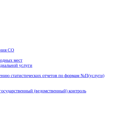
ения СО
бодных мест
оциальной услуги
ению статистических отчетов по формам №П(услуги)
осударственный (ведомственный) контроль