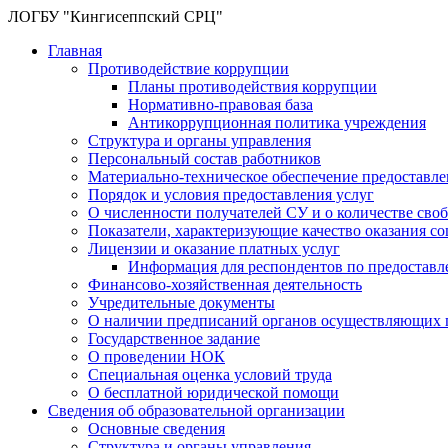
ЛОГБУ "Кингисеппский СРЦ"
Главная
Противодействие коррупции
Планы противодействия коррупции
Нормативно-правовая база
Антикоррупционная политика учреждения
Структура и органы управления
Персональный состав работников
Материально-техническое обеспечение предоставл
Порядок и условия предоставления услуг
О численности получателей СУ и о количестве сво
Показатели, характеризующие качество оказания с
Лицензии и оказание платных услуг
Информация для респондентов по предоставл
Финансово-хозяйственная деятельность
Учредительные документы
О наличии предписаний органов осуществляющих г
Государственное задание
О проведении НОК
Специальная оценка условий труда
О бесплатной юридической помощи
Сведения об образовательной организации
Основные сведения
Структура и органы управления