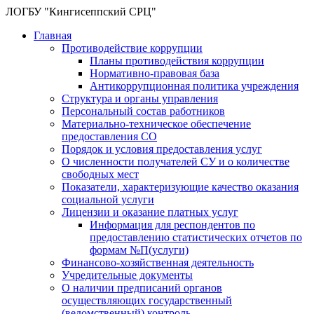
ЛОГБУ "Кингисеппский СРЦ"
Главная
Противодействие коррупции
Планы противодействия коррупции
Нормативно-правовая база
Антикоррупционная политика учреждения
Структура и органы управления
Персональный состав работников
Материально-техническое обеспечение
предоставления СО
Порядок и условия предоставления услуг
О численности получателей СУ и о количестве
свободных мест
Показатели, характеризующие качество оказания
социальной услуги
Лицензии и оказание платных услуг
Информация для респондентов по
предоставлению статистических отчетов по
формам №П(услуги)
Финансово-хозяйственная деятельность
Учредительные документы
О наличии предписаний органов
осуществляющих государственный
(ведомственный) контроль