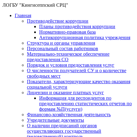
ЛОГБУ "Кингисеппский СРЦ"
Главная
Противодействие коррупции
Планы противодействия коррупции
Нормативно-правовая база
Антикоррупционная политика учреждения
Структура и органы управления
Персональный состав работников
Материально-техническое обеспечение
предоставления СО
Порядок и условия предоставления услуг
О численности получателей СУ и о количестве
свободных мест
Показатели, характеризующие качество оказания
социальной услуги
Лицензии и оказание платных услуг
Информация для респондентов по
предоставлению статистических отчетов по
формам №П(услуги)
Финансово-хозяйственная деятельность
Учредительные документы
О наличии предписаний органов
осуществляющих государственный
(ведомственный) контроль