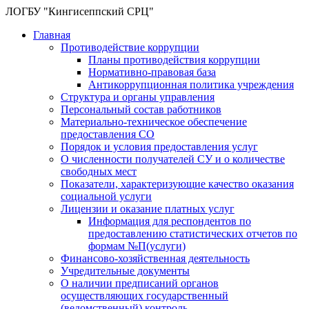
ЛОГБУ "Кингисеппский СРЦ"
Главная
Противодействие коррупции
Планы противодействия коррупции
Нормативно-правовая база
Антикоррупционная политика учреждения
Структура и органы управления
Персональный состав работников
Материально-техническое обеспечение
предоставления СО
Порядок и условия предоставления услуг
О численности получателей СУ и о количестве
свободных мест
Показатели, характеризующие качество оказания
социальной услуги
Лицензии и оказание платных услуг
Информация для респондентов по
предоставлению статистических отчетов по
формам №П(услуги)
Финансово-хозяйственная деятельность
Учредительные документы
О наличии предписаний органов
осуществляющих государственный
(ведомственный) контроль